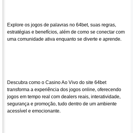
Explore os jogos de palavras no 64bet, suas regras,
estratégias e benefícios, além de como se conectar com
uma comunidade ativa enquanto se diverte e aprende.
Descubra como o Casino Ao Vivo do site 64bet
transforma a experiência dos jogos online, oferecendo
jogos em tempo real com dealers reais, interatividade,
segurança e promoção, tudo dentro de um ambiente
acessível e emocionante.