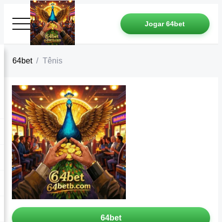
Jogar 64bet
64bet
Tênis
64bet