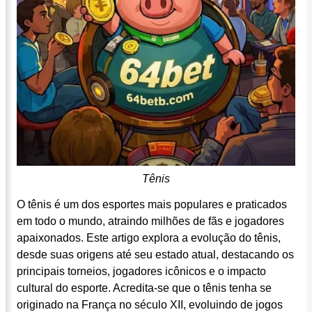
Tênis
O tênis é um dos esportes mais populares e praticados
em todo o mundo, atraindo milhões de fãs e jogadores
apaixonados. Este artigo explora a evolução do tênis,
desde suas origens até seu estado atual, destacando os
principais torneios, jogadores icônicos e o impacto
cultural do esporte. Acredita-se que o tênis tenha se
originado na França no século XII, evoluindo de jogos