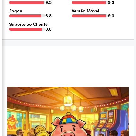
9.5
9.3
Jogos
Versão Móvel
8.8
9.3
Suporte ao Cliente
9.0
Informações básicas sobre Estrela Bet cassino