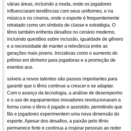
várias áreas, incluindo a moda, onde os jogadores
influenciaram tendências com seus uniformes, e na
música e no cinema, onde o esporte é frequentemente
retratado como um símbolo de classe e estratégia. O
tênis também enfrenta desafios no cenário moderno,
incluindo questões sobre inclusão, igualdade de gênero
e a necessidade de manter a relevância entre as
gerações mais jovens. Iniciativas como o aumento do
prêmio em dinheiro para jogadoras e a promoção de
eventos ace.
ssíveis a novos talentos são passos importantes para
garantir que o tênis continue a crescer e se adaptar.
Com o avanço da tecnologia, a análise de desempenho
e o uso de equipamentos inovadores revolucionaram a
forma como o tênis é jogado e assistido, permitindo que
fãs e jogadores experimentem uma nova dimensão do
esporte. Apesar dos desafios, a paixão pelo tênis
permanece forte e continua a inspirar pessoas ao redor